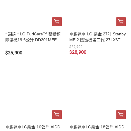
* 錦達 * LG PuriCare™ 雙變頻
＊錦達＊ LG 樂金 27吋 Stanby
除濕機19.6公升 DD201MEE0
ME 2 閨蜜機第二代 27LX6TD
｜適用10 -15 坪
GA
$29,900
$28,900
$25,900
＊錦達＊LG樂金 16公斤 AIDD
＊錦達＊LG樂金 18公斤 AIDD