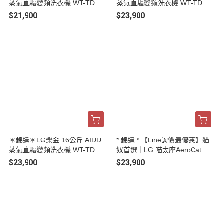
蒸氣直驅變頻洗衣機 WT-TD16
蒸氣直驅變頻洗衣機 WT-TD18
OB
OB
$21,900
$23,900
＊錦達＊LG樂金 16公斤 AIDD
* 錦達 * 【Line詢價最優惠】貓
蒸氣直驅變頻洗衣機 WT-TD16
奴首選｜LG 喵太座AeroCatTo
HG
wer寵物空氣清淨機 AS251CB
$23,900
$23,900
Z0