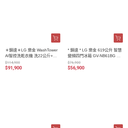
＊錦達＊LG 樂金 WashTower
* 錦達 * LG 樂金 619公升 智慧
AI智控洗乾衣機 洗22公斤+乾2
變頻四門冰箱 GV-NB61BG 曜
0公斤 WD-S2220B
石黑鏡面
$114,900
$76,900
$91,900
$56,900