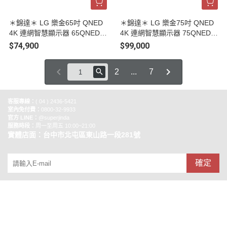
＊錦達＊ LG 樂金65吋 QNED
＊錦達＊ LG 樂金75吋 QNED
4K 連網智慧顯示器 65QNED9
4K 連網智慧顯示器 75QNED9
MATA
MATA
$74,900
$99,000
2
...
7
客服專線：
( 04 ) 2436-5421
室內免付費：
0800-32-9933
官方 LINE：
@superjinda
服務時段：
周一至周五 10:00~21:00
實體店面：台中市北屯區東山路一段281號
確定
銷售合作
關於錦達數位