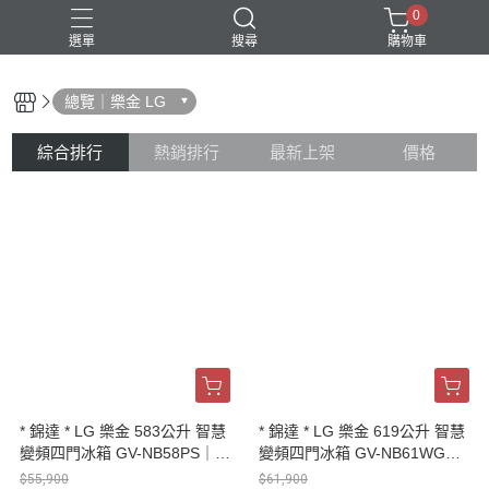
0
選單
搜尋
購物車
總覽｜樂金 LG
Shark｜Ninja
冰箱
滾筒洗衣機
除濕機
電視
綜合排行
熱銷排行
最新上架
價格
* 錦達 * LG 樂金 583公升 智慧
* 錦達 * LG 樂金 619公升 智慧
變頻四門冰箱 GV-NB58PS｜星
變頻四門冰箱 GV-NB61WG｜
辰銀
雲朵白
$55,900
$61,900