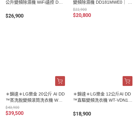
公升變頻除濕機 WiFi遠控 DE2
變頻除濕機 DD181MWE0｜ 適
21MWE0｜適用20-30坪
用16-23坪
$22,900
$20,800
$26,900
＊錦達＊LG樂金 20公斤 AI DD
＊錦達＊LG樂金 12公斤AI DD
™蒸洗脫變頻滾筒洗衣機 WD-
™直驅變頻洗衣機 WT-VDN12
S20FS
HM
$43,900
$39,500
$18,900