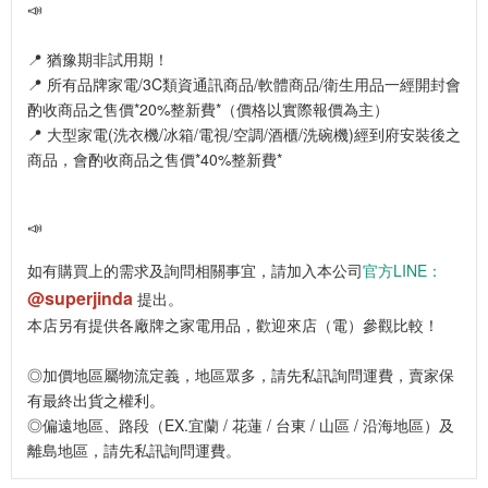
📣
📍 猶豫期非試用期！
📍 所有品牌家電/3C類資通訊商品/軟體商品/衛生用品一經開封會
酌收商品之售價*20%整新費*（價格以實際報價為主）
📍 大型家電(洗衣機/冰箱/電視/空調/酒櫃/洗碗機)經到府安裝後之
商品，會酌收商品之售價*40%整新費*
📣
如有購買上的需求及詢問相關事宜，請加入本公司
官方LINE：
@superjinda
提出。
本店另有提供各廠牌之家電用品，歡迎來店（電）參觀比較！
◎加價地區屬物流定義，地區眾多，請先私訊詢問運費，賣家保
有最終出貨之權利。
◎偏遠地區、路段（EX.宜蘭 / 花蓮 / 台東 / 山區 / 沿海地區）及
離島地區，請先私訊詢問運費。