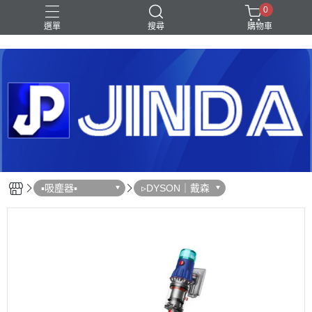
0
選單
搜尋
購物車
Shark｜Ninja
冰箱
滾筒洗衣機
除濕機
電視
▪︎吸塵器▪︎
▹DYSON｜戴森