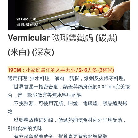
Vermicular 琺瑯鑄鐵鍋 (碳黑)
(米白) (深灰)
19CM：小家庭最佳的入手大小 / 2~6人份 (3杯米)
適用料理: 無水料理、滷肉，豬腳，燉粥及火鍋等料理。
． 世界首屈一指密合度，鍋蓋與鍋身低於0.01mm完美接
合，是一款能做完美無水料理的鍋
． 不挑熱源，可使用瓦斯、IH爐、電磁爐、黑晶爐與烤
箱
． 琺瑯釋放遠紅外線，傳遞熱能使食材內外平均受熱，
引出食材的美味
． 有效保留營養成分，營養素更有效的被攝取