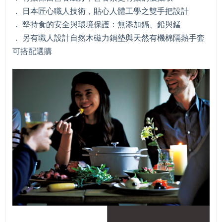
． 日本匠心職人技術，貼心人體工學之雙手把設計
． 堅持食的安全與環境保護：無添加鎘、鉛與錳
． 另有職人設計自然木磁力鍋墊與天然有機棉隔熱手套
可搭配選購