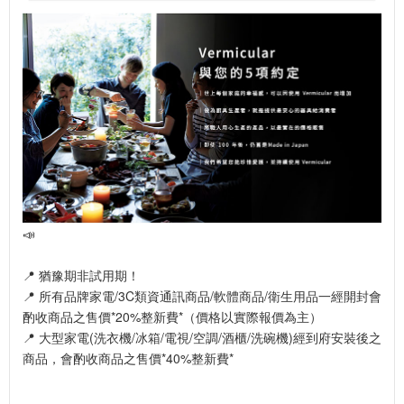
📣
📍 猶豫期非試用期！
📍 所有品牌家電/3C類資通訊商品/軟體商品/衛生用品一經開封會
酌收商品之售價*20%整新費*（價格以實際報價為主）
📍 大型家電(洗衣機/冰箱/電視/空調/酒櫃/洗碗機)經到府安裝後之
商品，會酌收商品之售價*40%整新費*