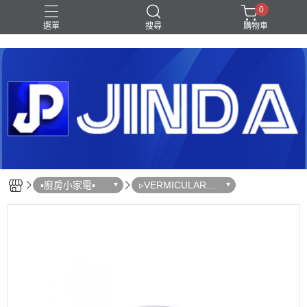
0
選單
搜尋
購物車
Shark｜Ninja
冰箱
滾筒洗衣機
除濕機
電視
▪︎廚房小家電▪︎
▹VERMICULAR｜
日本鑄鐵鍋