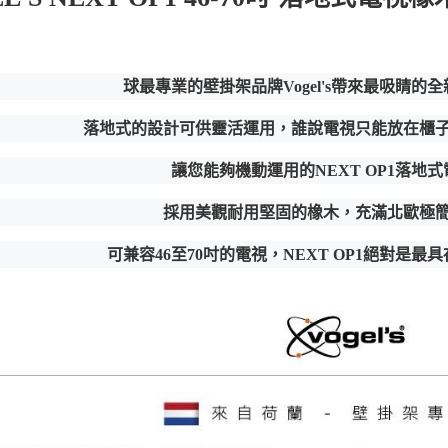
球最專業的壁掛架品牌Vogel's帶來最吸睛的
落地式的設計可供靈活運用，誰說電視只能放在櫃
讓您能夠機動運用的NEXT OP1落地
採用美觀耐用堅固的橡木，充滿北歐極
可兼容46至70吋的電視，NEXT OP1絕對是