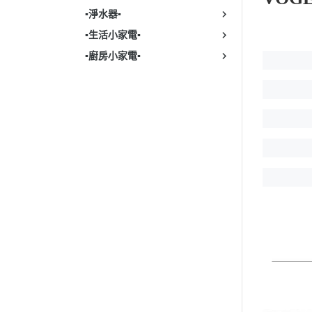
▪︎淨水器▪︎
▪︎生活小家電▪︎
▪︎廚房小家電▪︎