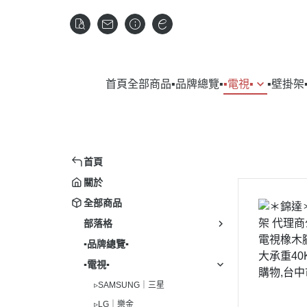
首頁
全部商品
▪︎品牌總覽▪︎
▪︎電視▪︎
▪︎壁掛架▪
▹SAMSUNG｜三星
▹VOGELS
▹SAM
▹DY
▹LG｜樂金
▹HITA
▹HI
▹SONY｜索尼
▹LG｜
首頁
▹LG
▹SAMPO｜聲寶
▹PANA
關於
▹Blue
全部商品
▹TCL
▹BOS
▹濾
部落格
▹電視配件
▹FISH
▪︎品牌總覽▪︎
▹WHIR
▪︎電視▪︎
▹BLO
▹SAMSUNG｜三星
▹冰箱配
▹LG｜樂金