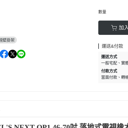
▹Shark Ninja ｜鯊魚忍者
PO｜聲寶
數量
▹配件 / 耗材
加
視壁掛架
運送&付款
運送方式
一般宅配
實
付款方式
當面付款
轉
情
L'S NEXT OP1 46-70吋 落地式電視