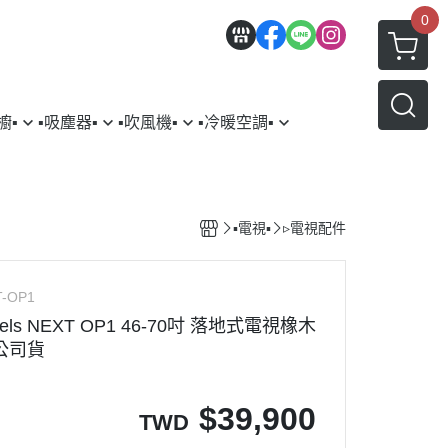
0
▪︎
▪︎吸塵器▪︎
▪︎吹風機▪︎
▪︎冷暖空調▪︎
三星
YSON｜戴森
▹DYSON｜戴森
▹HITACHI｜日立
AMSUNG｜三星
▹LG｜樂金
▪︎電視▪︎
▹電視配件
TACHI｜日立
G｜樂金
鐵鍋
rcher｜德國凱馳
T-OP1
ls NEXT OP1 46-70吋 落地式電視橡木
理機
ark Ninja ｜鯊魚忍者
公司貨
塵器配件
$
39,900
TWD