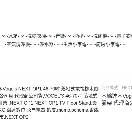
︎
▪︎冰箱▪︎
▪︎洗乾衣機▪︎
▪︎音響▪︎
▪︎酒櫃▪︎
▪︎洗碗機▪︎
▪︎電子衣櫥
▪︎空氣清淨機▪︎
▪︎淨水器▪︎
▪︎生活小家電▪︎
▪︎廚房小家電▪︎
SUNG｜三星
▹SAMSUNG｜三星
▹SAMSUNG｜三星
▹FISHERPAYKEL｜菲雪品克
▹LG｜樂金
▹SAMSUNG｜
▹D
SON｜戴森
▹GE｜奇異淨水
▹DYSON｜戴森
▹SAMSUNG｜三星
CHI｜日立
▹HITACHI｜日立
▹LG｜樂金
▹日本SAKURA WORKS
▹KE｜嘉儀
▹LG｜樂金
▹S
TACHI｜日立
▹LAURASTAR｜瑞士
▹HITACHI｜日立
樂金
▹LG｜樂金
▹HITACHI｜日立
▹HI
｜樂金
▹SAMSUNG｜三星
▹LG｜樂金
SONIC｜國際牌
▹PANASONIC｜國際牌
▹BOSCH｜博世
▹L
air
▹HITACHI｜日立
▹VERMICULAR｜日本鑄
CH｜博世
▹BOSCH｜博世
▹WHIRLPOOL｜惠而浦
商品編號：
▹Ka
NEX
＊錦達＊Voge
網配件
▹HITACHI｜日立智慧鎖
▹MAGIMIX｜法國食物處
ERPAYKEL｜菲雪品克
▹WHIRLPOOL｜惠而浦
▹FISHERPAYKEL｜菲雪品克
▹Sh
腳架 代理商
▹LG｜樂金
▹Sodastram｜氣泡水機
LPOOL｜惠而浦
▹BLOMBERG｜博朗格
▹吸
▹WHIRLPOOL｜惠而浦
▹Shark Ninja ｜
MBERG｜博朗格
▹SAMPO｜聲寶
▹Karcher｜德國凱馳
▹OXO｜紐約生活餐廚
件
▹洗乾衣機配件