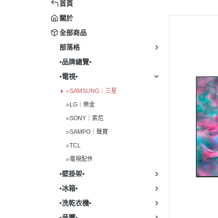
▹SONY｜索尼
▹LG｜
首頁
▹LG
▹SAMPO｜聲寶
▹PANA
關於
▹Blue
全部商品
▹TCL
▹BOS
▹濾
部落格
▹電視配件
▹FISH
▪︎品牌總覽▪︎
▹WHIR
▪︎電視▪︎
▹BLO
▹SAMSUNG｜三星
▹冰箱配
▹LG｜樂金
▹SAM
▹SONY｜索尼
▹SAMPO｜聲寶
▹TCL
▹電視配件
▪︎壁掛架▪︎
▪︎冰箱▪︎
▪︎洗乾衣機▪︎
▪︎音響▪︎