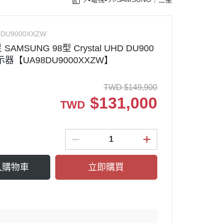
TACHI｜日立
G｜樂金
鐵鍋
rcher｜德國凱馳
8DU9000XXZW
MSUNG 98型 Crystal UHD DU900
理機
ark Ninja ｜鯊魚忍者
示器【UA98DU9000XXZW】
塵器配件
TWD
$
149,900
$
131,000
TWD
入購物車
立即購買