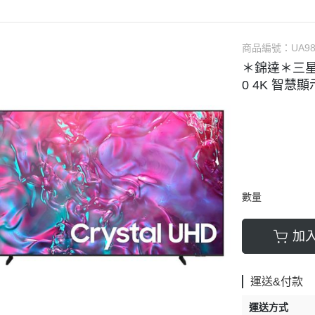
樂金
▹LG｜樂金
▹HITACHI｜日立
▹HI
｜樂金
▹SAMSUNG｜三星
▹LG｜樂金
SONIC｜國際牌
▹PANASONIC｜國際牌
▹BOSCH｜博世
▹L
air
▹HITACHI｜日立
▹VERMICULAR｜日本鑄
CH｜博世
▹BOSCH｜博世
▹WHIRLPOOL｜惠而浦
商品編號：
▹Ka
UA9
＊錦達＊三星 SA
網配件
▹HITACHI｜日立智慧鎖
▹MAGIMIX｜法國食物處
ERPAYKEL｜菲雪品克
▹WHIRLPOOL｜惠而浦
▹FISHERPAYKEL｜菲雪品克
▹Sh
0 4K 智慧顯
▹LG｜樂金
▹Sodastram｜氣泡水機
LPOOL｜惠而浦
▹BLOMBERG｜博朗格
▹吸
▹WHIRLPOOL｜惠而浦
▹Shark Ninja ｜
MBERG｜博朗格
▹SAMPO｜聲寶
▹Karcher｜德國凱馳
▹OXO｜紐約生活餐廚
件
▹洗乾衣機配件
▹Shark Ninja ｜鯊魚忍者
PO｜聲寶
▹配件 / 耗材
數量
加
運送&付款
運送方式