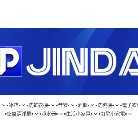
︎
▪︎冰箱▪︎
▪︎洗乾衣機▪︎
▪︎音響▪︎
▪︎酒櫃▪︎
▪︎洗碗機▪︎
▪︎電子衣櫥
▪︎空氣清淨機▪︎
▪︎淨水器▪︎
▪︎生活小家電▪︎
▪︎廚房小家電▪︎
SUNG｜三星
▹SAMSUNG｜三星
▹SAMSUNG｜三星
▹FISHERPAYKEL｜菲雪品克
▹LG｜樂金
▹SAMSUNG｜
▹D
SON｜戴森
▹GE｜奇異淨水
▹DYSON｜戴森
▹SAMSUNG｜三星
CHI｜日立
▹HITACHI｜日立
▹LG｜樂金
▹日本SAKURA WORKS
▹KE｜嘉儀
▹LG｜樂金
▹S
TACHI｜日立
▹LAURASTAR｜瑞士
▹HITACHI｜日立