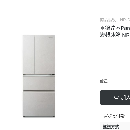
樂金
▹LG｜樂金
▹HITACHI｜日立
▹HI
｜樂金
▹SAMSUNG｜三星
▹LG｜樂金
SONIC｜國際牌
▹PANASONIC｜國際牌
▹BOSCH｜博世
▹L
air
▹HITACHI｜日立
▹VERMICULAR｜日本鑄
CH｜博世
▹BOSCH｜博世
▹WHIRLPOOL｜惠而浦
商品編號：
▹Ka
NR-
＊錦達＊Pana
網配件
▹HITACHI｜日立智慧鎖
▹MAGIMIX｜法國食物處
ERPAYKEL｜菲雪品克
▹WHIRLPOOL｜惠而浦
▹FISHERPAYKEL｜菲雪品克
▹Sh
變頻冰箱 NR
▹LG｜樂金
▹Sodastram｜氣泡水機
LPOOL｜惠而浦
▹BLOMBERG｜博朗格
▹吸
▹WHIRLPOOL｜惠而浦
▹Shark Ninja ｜
MBERG｜博朗格
▹SAMPO｜聲寶
▹Karcher｜德國凱馳
▹OXO｜紐約生活餐廚
件
▹洗乾衣機配件
▹Shark Ninja ｜鯊魚忍者
PO｜聲寶
▹配件 / 耗材
數量
加
運送&付款
運送方式