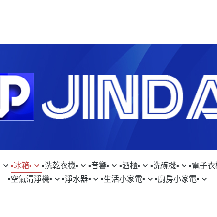
︎
▪︎冰箱▪︎
▪︎洗乾衣機▪︎
▪︎音響▪︎
▪︎酒櫃▪︎
▪︎洗碗機▪︎
▪︎電子衣櫥
▪︎空氣清淨機▪︎
▪︎淨水器▪︎
▪︎生活小家電▪︎
▪︎廚房小家電▪︎
SUNG｜三星
▹SAMSUNG｜三星
▹SAMSUNG｜三星
▹FISHERPAYKEL｜菲雪品克
▹LG｜樂金
▹SAMSUNG｜
▹D
SON｜戴森
▹GE｜奇異淨水
▹DYSON｜戴森
▹SAMSUNG｜三星
CHI｜日立
▹HITACHI｜日立
▹LG｜樂金
▹日本SAKURA WORKS
▹KE｜嘉儀
▹LG｜樂金
▹S
TACHI｜日立
▹LAURASTAR｜瑞士
▹HITACHI｜日立