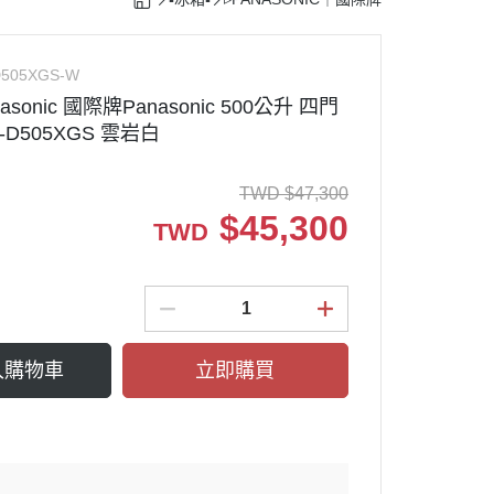
TACHI｜日立
G｜樂金
鐵鍋
rcher｜德國凱馳
D505XGS-W
sonic 國際牌Panasonic 500公升 四門
理機
ark Ninja ｜鯊魚忍者
-D505XGS 雲岩白
塵器配件
TWD
$
47,300
$
45,300
TWD
入購物車
立即購買