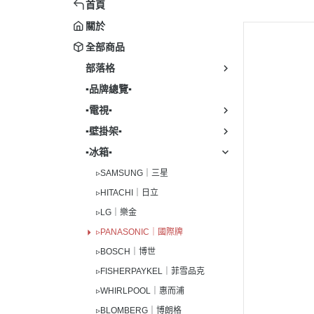
▹SONY｜索尼
▹LG｜
首頁
▹LG
▹SAMPO｜聲寶
▹PANA
關於
▹Blue
全部商品
▹TCL
▹BOS
▹濾
部落格
▹電視配件
▹FISH
▪︎品牌總覽▪︎
▹WHIR
▪︎電視▪︎
▹BLO
▪︎壁掛架▪︎
▹冰箱配
▪︎冰箱▪︎
▹SAM
▹SAMSUNG｜三星
▹HITACHI｜日立
▹LG｜樂金
▹PANASONIC｜國際牌
▹BOSCH｜博世
▹FISHERPAYKEL｜菲雪品克
▹WHIRLPOOL｜惠而浦
▹BLOMBERG｜博朗格