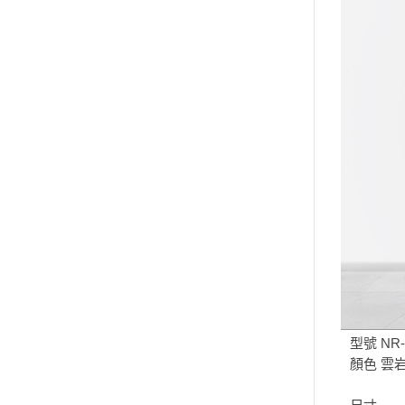
型號 NR-
顏色 雲岩