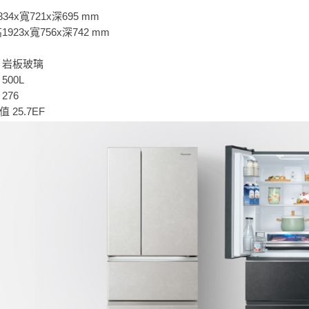
34x寬721x深695 mm
923x寬756x深742 mm
 岩板玻璃
500L
276
 25.7EF