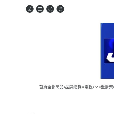
首頁
全部商品
▪︎品牌總覽▪︎
▪︎電視▪︎
▪︎壁掛架▪
▹SAMSUNG｜三星
▹VOGELS
▹SAM
▹DY
▹LG｜樂金
▹HITA
▹HI