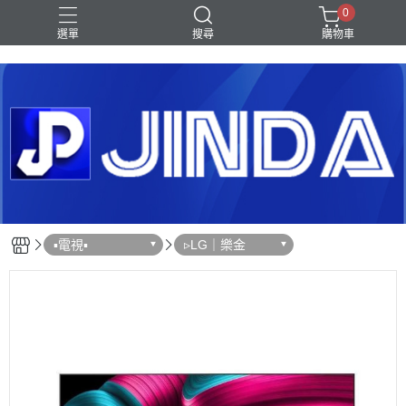
0
選單
搜尋
購物車
Shark｜Ninja
冰箱
滾筒洗衣機
除濕機
電視
▪︎電視▪︎
▹LG｜樂金