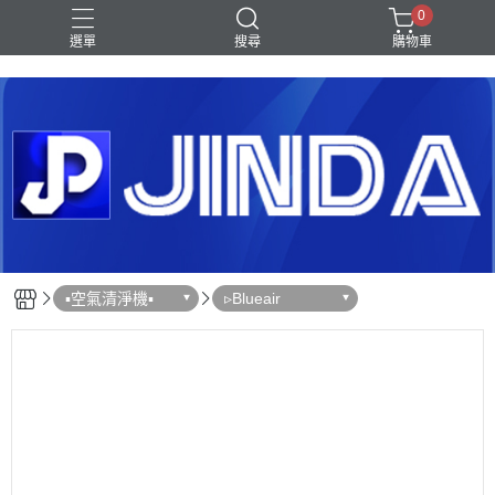
0
選單
搜尋
購物車
Shark｜Ninja
冰箱
滾筒洗衣機
除濕機
電視
▪︎空氣清淨機▪︎
▹Blueair