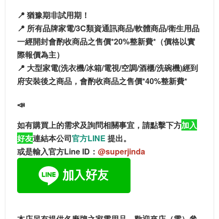
📍
猶豫期非試用期！
📍 所有品牌家電/3C類資通訊商品/軟體商品/衛生用品
一經開封會酌收商品之售價*20%整新費*（價格以實
際報價為主）
📍 大型家電(洗衣機/冰箱/電視/空調/酒櫃/洗碗機)經到
府安裝後之商品，會酌收商品之售價*40%整新費*
📣
如有購買上的需求及詢問相關事宜，請點擊下方
加入
好友
連結本公司
官方LINE
提出。
或是輸入官方Line ID：
@superjinda
本店另有提供各廠牌之家電用品，歡迎來店（電）參