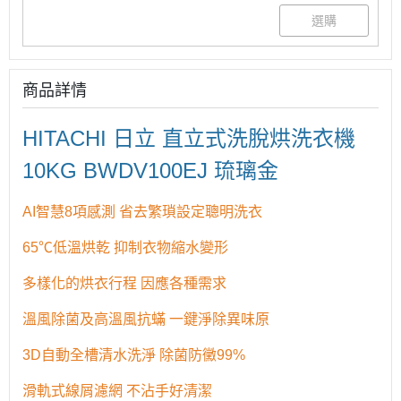
商品詳情
HITACHI 日立 直立式洗脫烘洗衣機
10KG
BWDV100EJ 琉璃金
AI智慧8項感測 省去繁瑣設定聰明洗衣
65℃低溫烘乾 抑制衣物縮水變形
多樣化的烘衣行程 因應各種需求
溫風除菌及高溫風抗蟎 一鍵淨除異味原
3D自動全槽清水洗淨 除菌防黴99%
滑軌式線屑濾網 不沾手好清潔