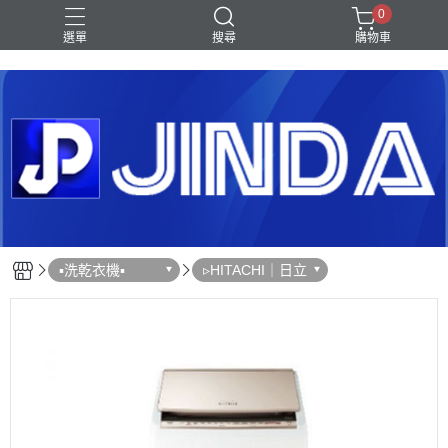
0
選單
搜尋
購物車
Shark｜Ninja
冰箱
滾筒洗衣機
除濕機
電視
▪︎洗乾衣機▪︎
▹HITACHI｜日立