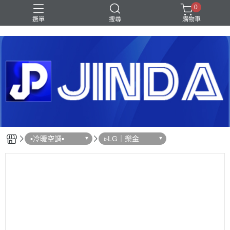
0
選單
搜尋
購物車
Shark｜Ninja
冰箱
滾筒洗衣機
除濕機
電視
▪︎冷暖空調▪︎
▹LG｜樂金