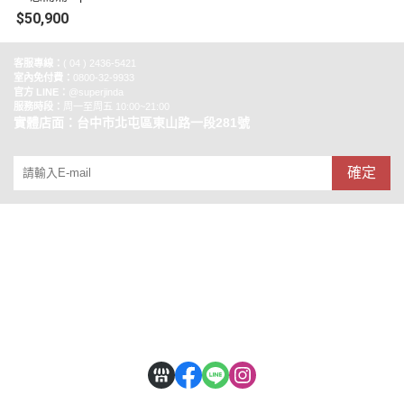
公升 對開門冰箱 WRS315SNH
$50,900
M
客服專線：
( 04 ) 2436-5421
室內免付費：
0800-32-9933
官方 LINE：
@superjinda
服務時段：
周一至周五 10:00~21:00
實體店面：台中市北屯區東山路一段281號
確定
銷售合作
關於錦達數位
安心購物
隱私權條款