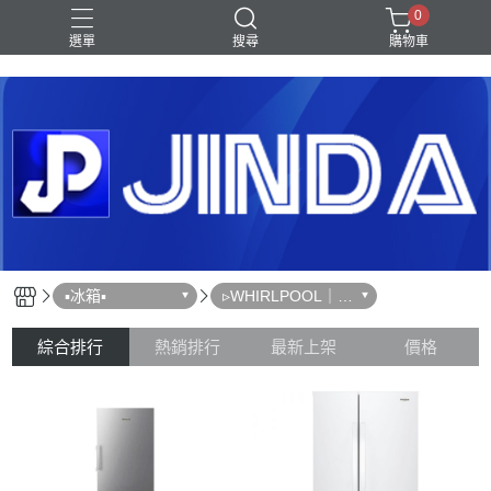
0
選單
搜尋
購物車
Shark｜Ninja
冰箱
滾筒洗衣機
除濕機
電視
▪︎冰箱▪︎
▹WHIRLPOOL｜惠
而浦
綜合排行
熱銷排行
最新上架
價格