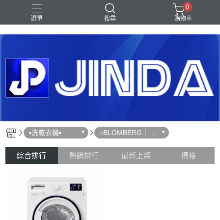
0
選單
搜尋
購物車
Shark｜Ninja
冰箱
滾筒洗衣機
除濕機
電視
▪︎洗乾衣機▪︎
▹BLOMBERG｜博
朗格
綜合排行
熱銷排行
最新上架
價格