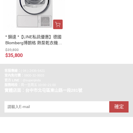
* 錦達 *【LINE私訊優惠】德國
Blomberg博朗格 熱泵乾衣機8
公斤 TPF8352WZ
$39,800
$35,800
客服專線：
( 04 ) 2436-5421
室內免付費：
0800-32-9933
官方 LINE：
@superjinda
服務時段：
周一至周五 10:00~21:00
實體店面：台中市北屯區東山路一段281號
確定
銷售合作