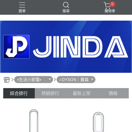
0
選單
搜尋
購物車
Shark｜Ninja
冰箱
滾筒洗衣機
除濕機
電視
▪︎生活小家電▪︎
▹DYSON｜戴森
綜合排行
熱銷排行
最新上架
價格