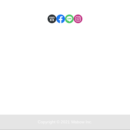
隱私權條款
(錦達數位於出貨前，保留訂單最終成立與否的權利)
Copyright © 2021 Wabow Inc.