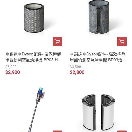
＊錦達＊Dyson配件- 強效極靜
＊錦達＊Dyson配件- 強效極靜
甲醛偵測空氣清淨機 BP03 HE
甲醛偵測空氣清淨機 BP03活性
PA H13濾網
碳濾網
$6,000
$3,500
$2,900
$2,800