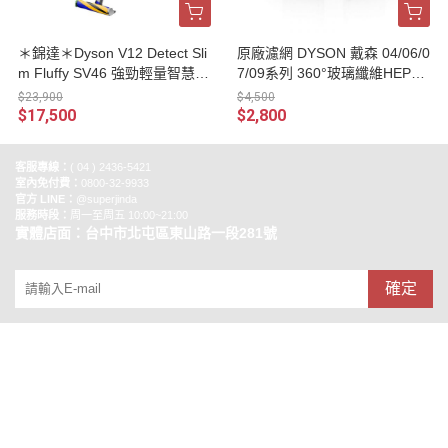
＊錦達＊Dyson V12 Detect Sli
原廠濾網 DYSON 戴森 04/06/0
m Fluffy SV46 強勁輕量智慧無
7/09系列 360°玻璃纖維HEPA
線吸塵器【新款】可升級拖地
+活性碳濾網
$23,900
$4,500
套件組
$17,500
$2,800
客服專線：
( 04 ) 2436-5421
室內免付費：
0800-32-9933
官方 LINE：
@superjinda
服務時段：
周一至周五 10:00~21:00
實體店面：台中市北屯區東山路一段281號
確定
銷售合作
關於錦達數位
安心購物