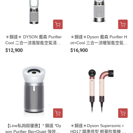
＊錦達＊ DYSON 戴森 Purifier
＊錦達＊Dyson 戴森 Purifier H
Cool 二合一涼風智能空氣清淨
ot+Cool 三合一涼暖智能空氣清
機 TP11
淨機 HP11
$12,900
$16,900
【Line私詢超優惠】* 錦達 *Dy
＊錦達＊Dyson Supersonic r
son Purifier Big+Quiet 強效極
HD17 精準造型 輕量吹風機 粉