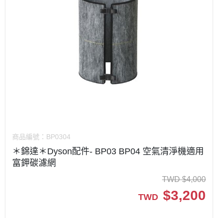
商品編號：
BP0304
＊錦達＊Dyson配件- BP03 BP04 空氣清淨機適用
富鉀碳濾網
TWD
$
4,000
$
3,200
TWD