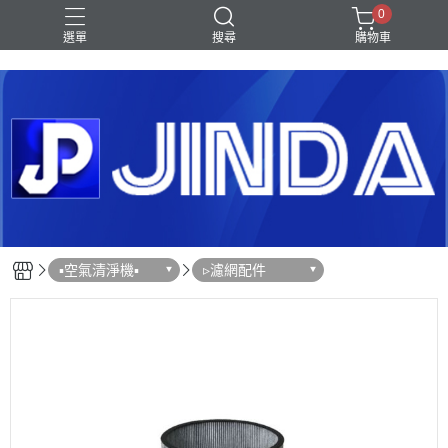
0
選單
搜尋
購物車
Shark｜Ninja
冰箱
滾筒洗衣機
除濕機
電視
▪︎空氣清淨機▪︎
▹濾網配件