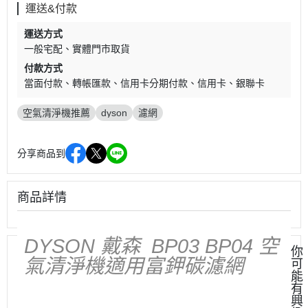
運送&付款
運送方式
一般宅配
實體門市取貨
付款方式
當面付款
轉帳匯款
信用卡分期付款
信用卡
銀聯卡
空氣清淨機推薦
dyson
濾網
分享商品到
商品詳情
DYSON 戴森 BP03 BP04 空
你
氣清淨機適用富鉀碳濾網
可
能
有
興