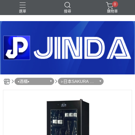
0
選單
搜尋
購物車
Shark｜Ninja
冰箱
滾筒洗衣機
除濕機
電視
▪︎酒櫃▪︎
▹日本SAKURA WO
RKS