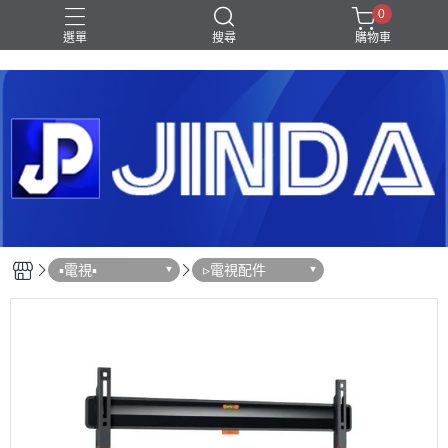
0
選單
搜尋
購物車
Shark｜Ninja
冰箱
滾筒洗衣機
除濕機
電視
▪︎電視▪︎
▹電視配件