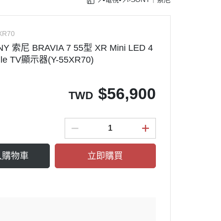
TACHI｜日立
G｜樂金
鐵鍋
rcher｜德國凱馳
XR70
索尼 BRAVIA 7 55型 XR Mini LED 4
理機
ark Ninja ｜鯊魚忍者
gle TV顯示器(Y-55XR70)
塵器配件
$
56,900
TWD
入購物車
立即購買