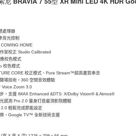
索尼 BRAVIA 7 55型 XR Mini LED 4K HDR Go
智慧處理器
精準背光控制
S COMING HOME
正 Studio Calibrated
 自適應校色模式
deo 校色模式
CTURE CORE 校正模式、Pure Stream™超高畫質串流
聲場技術，360 空間音效體驗
Voice Zoom 3.0
援 IMAX Enhanced &DTS: X/Dolby Vision® & Atmos®
感測 Pro 2.0 量身打造最頂影院體驗
2.0 輕鬆完成節能設定
，Google TV™ 全新技術支援
 X 高 X 深) 1225 x 709 x 56 mm