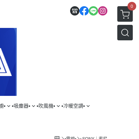
0
▪︎
▪︎吸塵器▪︎
▪︎吹風機▪︎
▪︎冷暖空調▪︎
三星
YSON｜戴森
▹DYSON｜戴森
▹HITACHI｜日立
AMSUNG｜三星
▹LG｜樂金
▪︎電視▪︎
▹SONY｜索尼