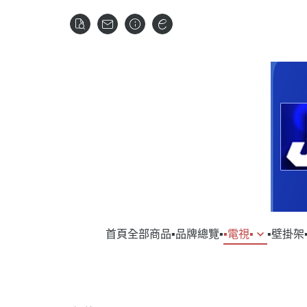
首頁
全部商品
▪︎品牌總覽▪︎
▪︎電視▪︎
▪︎壁掛架▪
▹SAMSUNG｜三星
▹VOGELS
▹SAM
▹DY
▹LG｜樂金
▹HITA
▹HI