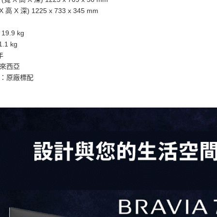
高 X 深) 1225 x 733 x 345 mm
.9 kg
1 kg
年
來西亞
：原廠標配