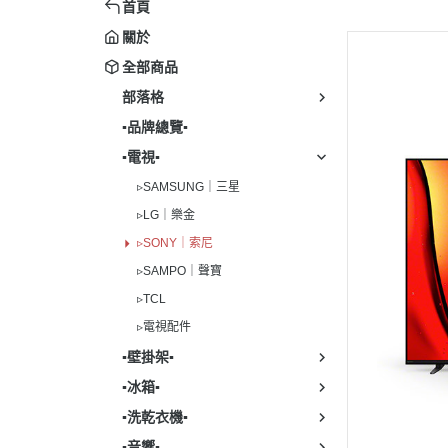
▹SONY｜索尼
▹LG｜
首頁
▹LG
▹SAMPO｜聲寶
▹PANA
關於
▹Blue
全部商品
▹TCL
▹BOS
▹濾
部落格
▹電視配件
▹FISH
▪︎品牌總覽▪︎
▹WHIR
▪︎電視▪︎
▹BLO
▹SAMSUNG｜三星
▹冰箱配
▹LG｜樂金
▹SAM
▹SONY｜索尼
▹SAMPO｜聲寶
▹TCL
▹電視配件
▪︎壁掛架▪︎
▪︎冰箱▪︎
▪︎洗乾衣機▪︎
▪︎音響▪︎