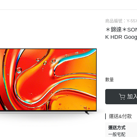
樂金
▹LG｜樂金
▹HITACHI｜日立
▹HI
｜樂金
▹SAMSUNG｜三星
▹LG｜樂金
SONIC｜國際牌
▹PANASONIC｜國際牌
▹BOSCH｜博世
▹L
air
▹HITACHI｜日立
▹VERMICULAR｜日本鑄
CH｜博世
▹BOSCH｜博世
▹WHIRLPOOL｜惠而浦
商品編號：
▹Ka
Y-55
＊錦達＊SONY 
網配件
▹HITACHI｜日立智慧鎖
▹MAGIMIX｜法國食物處
ERPAYKEL｜菲雪品克
▹WHIRLPOOL｜惠而浦
▹FISHERPAYKEL｜菲雪品克
▹Sh
K HDR Goo
▹LG｜樂金
▹Sodastram｜氣泡水機
LPOOL｜惠而浦
▹BLOMBERG｜博朗格
▹吸
▹WHIRLPOOL｜惠而浦
▹Shark Ninja ｜
MBERG｜博朗格
▹SAMPO｜聲寶
▹Karcher｜德國凱馳
▹OXO｜紐約生活餐廚
件
▹洗乾衣機配件
▹Shark Ninja ｜鯊魚忍者
PO｜聲寶
數量
▹配件 / 耗材
加
運送&付款
運送方式
一般宅配