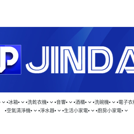
︎
▪︎冰箱▪︎
▪︎洗乾衣機▪︎
▪︎音響▪︎
▪︎酒櫃▪︎
▪︎洗碗機▪︎
▪︎電子衣櫥
▪︎空氣清淨機▪︎
▪︎淨水器▪︎
▪︎生活小家電▪︎
▪︎廚房小家電▪︎
SUNG｜三星
▹SAMSUNG｜三星
▹SAMSUNG｜三星
▹FISHERPAYKEL｜菲雪品克
▹LG｜樂金
▹SAMSUNG｜
▹D
SON｜戴森
▹GE｜奇異淨水
▹DYSON｜戴森
▹SAMSUNG｜三星
CHI｜日立
▹HITACHI｜日立
▹LG｜樂金
▹日本SAKURA WORKS
▹KE｜嘉儀
▹LG｜樂金
▹S
TACHI｜日立
▹LAURASTAR｜瑞士
▹HITACHI｜日立