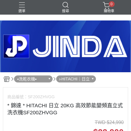
0
選單
搜尋
購物車
Shark｜Ninja
冰箱
滾筒洗衣機
除濕機
電視
▪︎洗乾衣機▪︎
▹HITACHI｜日立
商品編號：
SF200ZHVGG
* 錦達 * HITACHI 日立 20KG 高效節能變頻直立式
洗衣機SF200ZHVGG
TWD
$
24,990