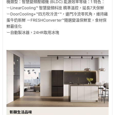
機類型：智慧變頻壓縮機 (BLDC) 能源效率等級：1 特色：
－LinearCooling™ 智慧變頻科技 精準溫控，延長7天保鮮
－DoorCooling+™四方吹冷流⁺™，邊門冷流零死角，維持雞
蛋牛奶新鮮 －FRESHConverter™隨選變溫保鮮室，食材保
鮮最佳化
－自動製冰器，24HR取用冰塊