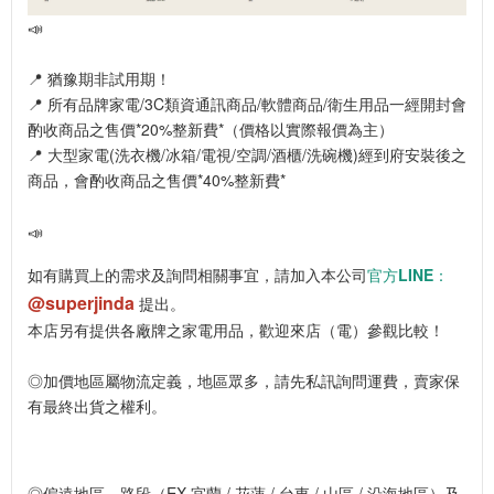
📣
📍 猶豫期非試用期！
📍 所有品牌家電/3C類資通訊商品/軟體商品/衛生用品一經開封會
酌收商品之售價*20%整新費*（價格以實際報價為主）
📍 大型家電(洗衣機/冰箱/電視/空調/酒櫃/洗碗機)經到府安裝後之
商品，會酌收商品之售價*40%整新費*
📣
如有購買上的需求及詢問相關事宜，請加入本公司
官方LINE：
@superjinda
提出。
本店另有提供各廠牌之家電用品，歡迎來店（電）參觀比較！
◎加價地區屬物流定義，地區眾多，請先私訊詢問運費，賣家保
有最終出貨之權利。
◎偏遠地區、路段（EX.宜蘭 / 花蓮 / 台東 / 山區 / 沿海地區）及