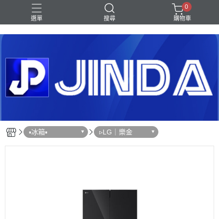
0
選單
搜尋
購物車
Shark｜Ninja
冰箱
滾筒洗衣機
除濕機
電視
▪︎冰箱▪︎
▹LG｜樂金