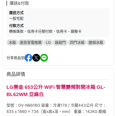
運送&付款
運送方式
一般宅配
付款方式
轉帳匯款
信用卡分期付款
信用卡
銀聯卡
冰箱
廚房家電推薦
LG
敲敲門
四門冰箱
變頻冰箱
分享商品到
商品詳情
LG樂金 653公升 WiFi 智慧變頻對開冰箱 GL-
BL62WM 亞麻白
型號：GV-NB61BG 容量：冷凍176 / 冷藏443公升 尺寸：
835 x 1860 x 736（寬x高x深，mm） 重量：142KG 壓縮