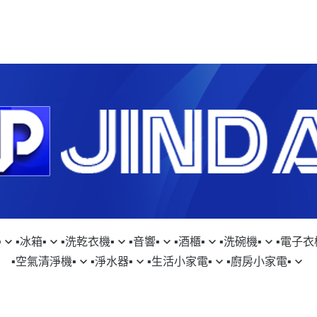
︎
▪︎冰箱▪︎
▪︎洗乾衣機▪︎
▪︎音響▪︎
▪︎酒櫃▪︎
▪︎洗碗機▪︎
▪︎電子衣櫥
▪︎空氣清淨機▪︎
▪︎淨水器▪︎
▪︎生活小家電▪︎
▪︎廚房小家電▪︎
SUNG｜三星
▹SAMSUNG｜三星
▹SAMSUNG｜三星
▹FISHERPAYKEL｜菲雪品克
▹LG｜樂金
▹SAMSUNG｜
▹D
SON｜戴森
▹GE｜奇異淨水
▹DYSON｜戴森
▹SAMSUNG｜三星
CHI｜日立
▹HITACHI｜日立
▹LG｜樂金
▹日本SAKURA WORKS
▹KE｜嘉儀
▹LG｜樂金
▹S
TACHI｜日立
▹LAURASTAR｜瑞士
▹HITACHI｜日立