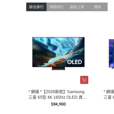
綜合排行
熱銷排行
最新上架
價格
* 錦達 *【2026新款】Samsung
* 錦
三星 65型 4K 165Hz OLED 真星
三星 6
黑AI智慧顯示器 QA65S90HAEX
顯示器
$84,900
ZW