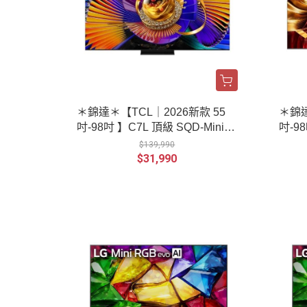
＊錦達＊【TCL｜2026新款 55
＊錦達
吋-98吋 】C7L 頂級 SQD-Mini L
吋-98吋 】T
ED 量子智能連網液晶顯示器
ini
$139,990
$31,990