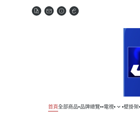
首頁
全部商品
▪︎品牌總覽▪︎
▪︎電視▪︎
▪︎壁掛架▪
▹SAMSUNG｜三星
▹VOGELS
▹SAM
▹DY
▹LG｜樂金
▹HITA
▹HI