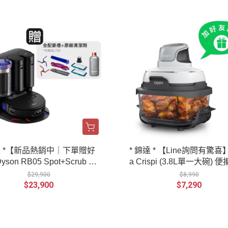
達 *【新品熱銷中｜下單贈好
* 錦達 * 【Line詢問有驚喜】
son RB05 Spot+Scrub Ai
a Crispi (3.8L單一大碗) 
機器人
炸鍋 FN090TW
$29,900
$8,990
$23,900
$7,290