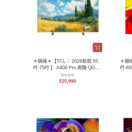
＊錦達＊【TCL｜ 2026新款 55
＊錦達
吋-75吋 】 A400 Pro 高階 QD-Mi
吋-85
ni LED 藝術智能連網液晶顯示器
ED
$59,990
$25,990