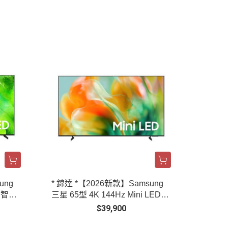
ung
* 錦達 *【2026新款】Samsung
AI智慧
三星 65型 4K 144Hz Mini LED AI
W
智慧顯示器 UA65M80HAXXZW
$39,900