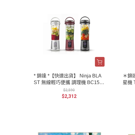
* 錦達 *【快速出貨】 Ninja BLA
＊錦達
ST 無線輕巧便攜 調理機 BC151
星機 T
TW 公司貨
智慧顯
$2,590
W
$2,312