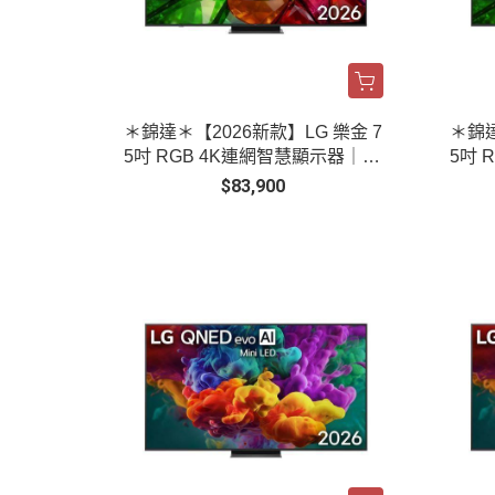
＊錦達＊【2026新款】LG 樂金 7
＊錦達
5吋 RGB 4K連網智慧顯示器｜75
5吋 
MRGB86BTA
MRG
$83,900