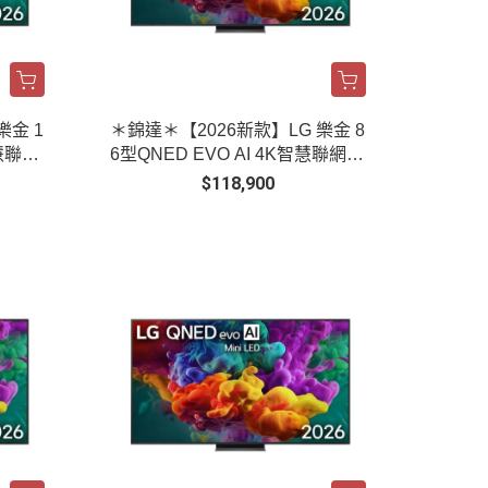
樂金 1
＊錦達＊【2026新款】LG 樂金 8
智慧聯網
6型QNED EVO AI 4K智慧聯網顯
示器｜86QNED86BTA
$118,900