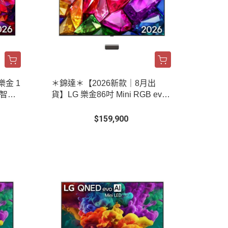
樂金 1
＊錦達＊【2026新款｜8月出
K 智慧
貨】LG 樂金86吋 Mini RGB evo
AI 4K 連網智慧顯示器｜86MRG
B9MBTA
$159,900