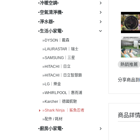
▪︎冷暖空調▪︎
▪︎空氣清淨機▪︎
▪︎淨水器▪︎
▪︎生活小家電▪︎
▹DYSON｜戴森
▹LAURASTAR｜瑞士
▹SAMSUNG｜三星
熱銷推薦
▹HITACHI｜日立
▹HITACHI｜日立智慧鎖
分享商品到
▹LG｜樂金
▹WHIRLPOOL｜惠而浦
▹Karcher｜德國凱馳
▹Shark Ninja ｜鯊魚忍者
商品詳
▹配件 / 耗材
▪︎廚房小家電▪︎