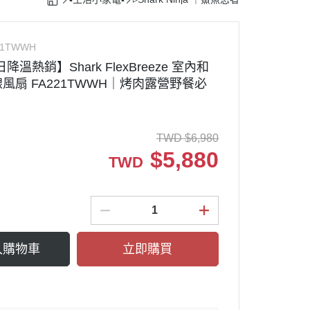
TACHI｜日立
G｜樂金
鐵鍋
rcher｜德國凱馳
21TWWH
日降溫熱銷】Shark FlexBreeze 室內和
理機
ark Ninja ｜鯊魚忍者
風扇 FA221TWWH｜烤肉露營野餐必
塵器配件
TWD
$
6,980
$
5,880
TWD
入購物車
立即購買