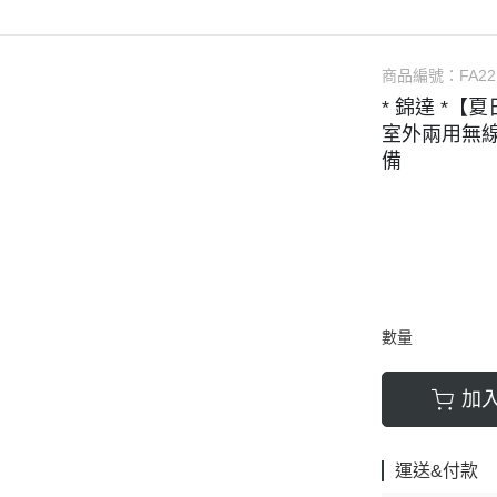
樂金
▹LG｜樂金
▹HITACHI｜日立
▹HI
｜樂金
▹SAMSUNG｜三星
▹LG｜樂金
SONIC｜國際牌
▹PANASONIC｜國際牌
▹BOSCH｜博世
▹L
air
▹HITACHI｜日立
▹VERMICULAR｜日本鑄
CH｜博世
▹BOSCH｜博世
▹WHIRLPOOL｜惠而浦
商品編號：
▹Ka
FA2
* 錦達 *【夏
網配件
▹HITACHI｜日立智慧鎖
▹MAGIMIX｜法國食物處
ERPAYKEL｜菲雪品克
▹WHIRLPOOL｜惠而浦
▹FISHERPAYKEL｜菲雪品克
▹Sh
室外兩用無線
▹LG｜樂金
▹Sodastram｜氣泡水機
LPOOL｜惠而浦
▹BLOMBERG｜博朗格
▹吸
備
▹WHIRLPOOL｜惠而浦
▹Shark Ninja ｜
MBERG｜博朗格
▹SAMPO｜聲寶
▹Karcher｜德國凱馳
▹OXO｜紐約生活餐廚
件
▹洗乾衣機配件
▹Shark Ninja ｜鯊魚忍者
PO｜聲寶
▹配件 / 耗材
數量
加
運送&付款