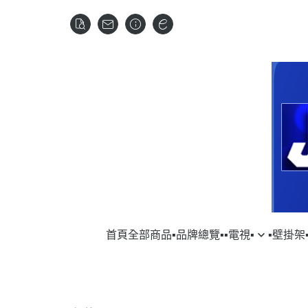
首頁
全部商品
▪︎品牌總覽▪︎
▪︎電視▪︎
▪︎壁掛架▪
▹SAMSUNG｜三星
▹VOGELS
▹SAM
▹DY
▹LG｜樂金
▹HITA
▹HI