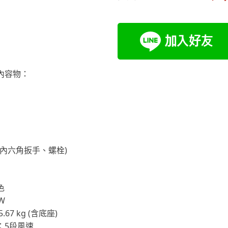
內容物：
包(內六角扳手、螺栓)
色
W
.67 kg (含底座)
：5段風速