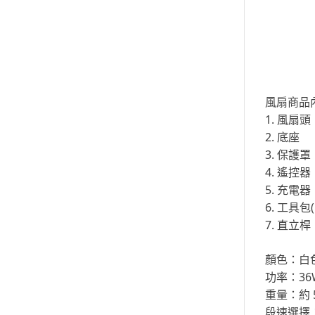
風扇商品
1. 風扇頭
2. 底座
3. 保護罩
4. 遙控器
5. 充電器
6. 工具
7. 直立桿
顏色：白
功率：36
重量：約 5
段速選擇