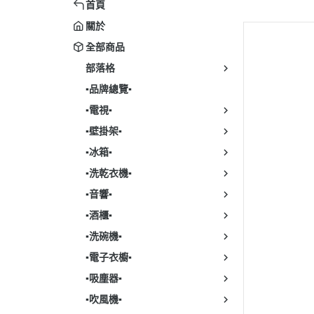
▹SONY｜索尼
▹LG｜
首頁
▹LG
▹SAMPO｜聲寶
▹PANA
關於
▹Blue
全部商品
▹TCL
▹BOS
▹濾
部落格
▹電視配件
▹FISH
▪︎品牌總覽▪︎
▹WHIR
▪︎電視▪︎
▹BLO
▪︎壁掛架▪︎
▹冰箱配
▪︎冰箱▪︎
▹SAM
▪︎洗乾衣機▪︎
▪︎音響▪︎
▪︎酒櫃▪︎
▪︎洗碗機▪︎
▪︎電子衣櫥▪︎
▪︎吸塵器▪︎
▪︎吹風機▪︎