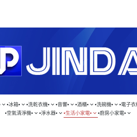
︎
▪︎冰箱▪︎
▪︎洗乾衣機▪︎
▪︎音響▪︎
▪︎酒櫃▪︎
▪︎洗碗機▪︎
▪︎電子衣櫥
▪︎空氣清淨機▪︎
▪︎淨水器▪︎
▪︎生活小家電▪︎
▪︎廚房小家電▪︎
SUNG｜三星
▹SAMSUNG｜三星
▹SAMSUNG｜三星
▹FISHERPAYKEL｜菲雪品克
▹LG｜樂金
▹SAMSUNG｜
▹D
SON｜戴森
▹GE｜奇異淨水
▹DYSON｜戴森
▹SAMSUNG｜三星
CHI｜日立
▹HITACHI｜日立
▹LG｜樂金
▹日本SAKURA WORKS
▹KE｜嘉儀
▹LG｜樂金
▹S
TACHI｜日立
▹LAURASTAR｜瑞士
▹HITACHI｜日立