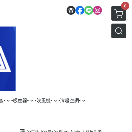
0
▪︎
▪︎吸塵器▪︎
▪︎吹風機▪︎
▪︎冷暖空調▪︎
三星
YSON｜戴森
▹DYSON｜戴森
▹HITACHI｜日立
AMSUNG｜三星
▹LG｜樂金
▪︎生活小家電▪︎
▹Shark Ninja ｜鯊魚忍者