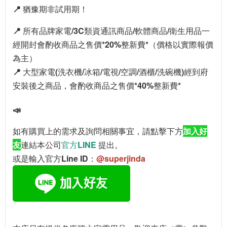
📍
猶豫期非試用期！
📍 所有品牌家電/3C類資通訊商品/軟體商品/衛生用品一
經開封會酌收商品之售價*20%整新費*（價格以實際報價
為主）
📍 大型家電(洗衣機/冰箱/電視/空調/酒櫃/洗碗機)經到府
安裝後之商品，會酌收商品之售價*40%整新費*
📣
如有購買上的需求及詢問相關事宜，請點擊下方
加入好
友
連結本公司
官方LINE
提出。
或是輸入官方Line ID：
@superjinda